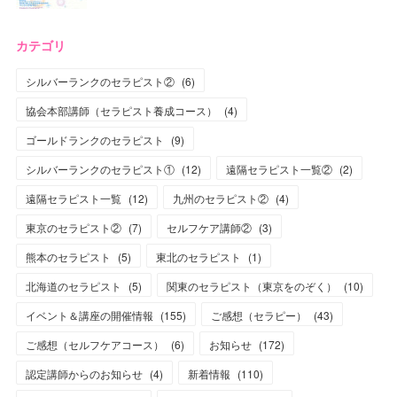
カテゴリ
シルバーランクのセラピスト②
(
6
)
協会本部講師（セラピスト養成コース）
(
4
)
ゴールドランクのセラピスト
(
9
)
シルバーランクのセラピスト①
(
12
)
遠隔セラピスト一覧②
(
2
)
遠隔セラピスト一覧
(
12
)
九州のセラピスト②
(
4
)
東京のセラピスト②
(
7
)
セルフケア講師②
(
3
)
熊本のセラピスト
(
5
)
東北のセラピスト
(
1
)
北海道のセラピスト
(
5
)
関東のセラピスト（東京をのぞく）
(
10
)
イベント＆講座の開催情報
(
155
)
ご感想（セラピー）
(
43
)
ご感想（セルフケアコース）
(
6
)
お知らせ
(
172
)
認定講師からのお知らせ
(
4
)
新着情報
(
110
)