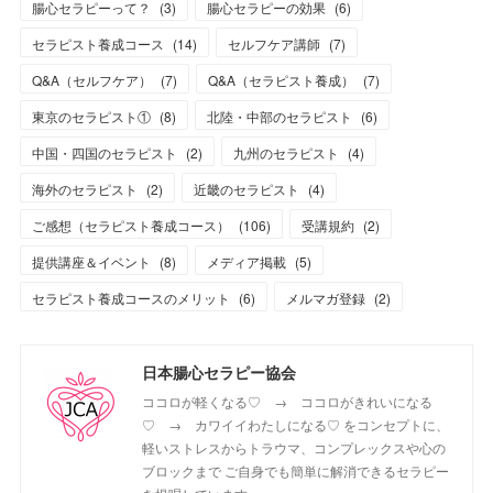
腸心セラピーって？
(
3
)
腸心セラピーの効果
(
6
)
セラピスト養成コース
(
14
)
セルフケア講師
(
7
)
Q&A（セルフケア）
(
7
)
Q&A（セラピスト養成）
(
7
)
東京のセラピスト①
(
8
)
北陸・中部のセラピスト
(
6
)
中国・四国のセラピスト
(
2
)
九州のセラピスト
(
4
)
海外のセラピスト
(
2
)
近畿のセラピスト
(
4
)
ご感想（セラピスト養成コース）
(
106
)
受講規約
(
2
)
提供講座＆イベント
(
8
)
メディア掲載
(
5
)
セラピスト養成コースのメリット
(
6
)
メルマガ登録
(
2
)
日本腸心セラピー協会
ココロが軽くなる♡ → ココロがきれいになる
♡ → カワイイわたしになる♡ をコンセプトに、
軽いストレスからトラウマ、コンプレックスや心の
ブロックまで ご自身でも簡単に解消できるセラピー