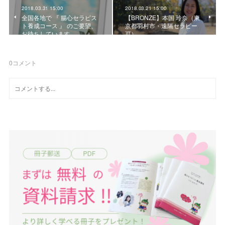
2018.03.31 15:00
2018.03.21 15:00
全国各地で 『 腸心セラピス
【BRONZE】本国 玲奈（東
ト養成コース 』 のご要望、
京都羽村市・遠隔セラピー
お待ちしています
可）
0
コメント