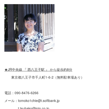
★JR中央線 『 西八王子駅 』 から徒歩約8分
東京都八王子市千人町1-6-2（無料駐車場あり）
電話：090-8476-6266
メール：tomoko1chie@i.softbank.jp
t.tsuhako@join.co.jp