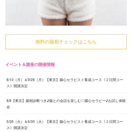
無料の腸相チェックはこちら
イベント＆講座の開催情報
8/10（月）＆9/28（月）【東京】腸心セラピスト養成コース《２日間コー
ス》開講決定
8/8【東京】腸相診断つき♪腸との会話を楽しむ♡腸心セラピー♪お試し体験
会
5/26（火）＆6/30（火）【東京】腸心セラピスト養成コース《２日間コー
ス》開講決定