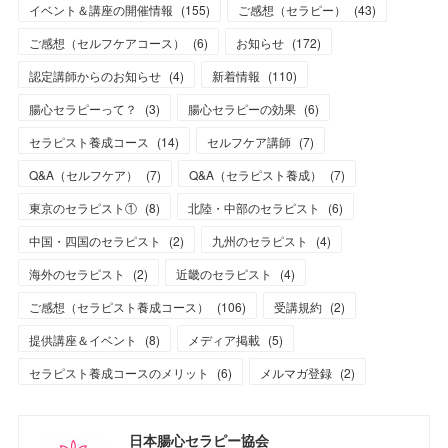
イベント＆講座の開催情報
(
155
)
ご感想（セラピー）
(
43
)
ご感想（セルフケアコース）
(
6
)
お知らせ
(
172
)
認定講師からのお知らせ
(
4
)
新着情報
(
110
)
腸心セラピーって？
(
3
)
腸心セラピーの効果
(
6
)
セラピスト養成コース
(
14
)
セルフケア講師
(
7
)
Q&A（セルフケア）
(
7
)
Q&A（セラピスト養成）
(
7
)
東京のセラピスト①
(
8
)
北陸・中部のセラピスト
(
6
)
中国・四国のセラピスト
(
2
)
九州のセラピスト
(
4
)
海外のセラピスト
(
2
)
近畿のセラピスト
(
4
)
ご感想（セラピスト養成コース）
(
106
)
受講規約
(
2
)
提供講座＆イベント
(
8
)
メディア掲載
(
5
)
セラピスト養成コースのメリット
(
6
)
メルマガ登録
(
2
)
日本腸心セラピー協会