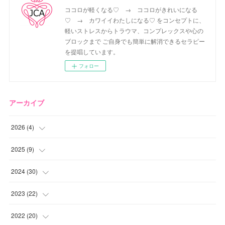
ココロが軽くなる♡ → ココロがきれいになる
♡ → カワイイわたしになる♡ をコンセプトに、
軽いストレスからトラウマ、コンプレックスや心の
ブロックまで ご自身でも簡単に解消できるセラピー
を提唱しています。
フォロー
アーカイブ
2026
(
4
)
(
2
)
2025
(
9
)
(
1
)
(
2
)
2024
(
30
)
(
1
)
(
2
)
(
4
)
2023
(
22
)
(
1
)
(
1
)
(
1
)
2022
(
20
)