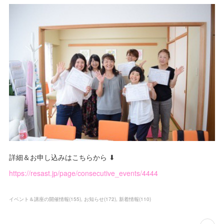
詳細＆お申し込みはこちらから ⬇
https://resast.jp/page/consecutive_events/4444
イベント＆講座の開催情報
(
155
)
お知らせ
(
172
)
新着情報
(
110
)