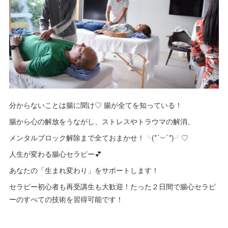
分からないことは腸に聞け♡ 腸が全てを知っている！
腸から心の解放をうながし、ストレスやトラウマの解消、
メンタルブロック解除まで全ておまかせ！╰(*´︶`*)╯♡
人生が変わる腸心セラピー💕
あなたの「生まれ変わり」をサポートします！
セラピー初心者も再受講生も大歓迎！たった２日間で腸心セラピ
ーのすべての技術を習得可能です！