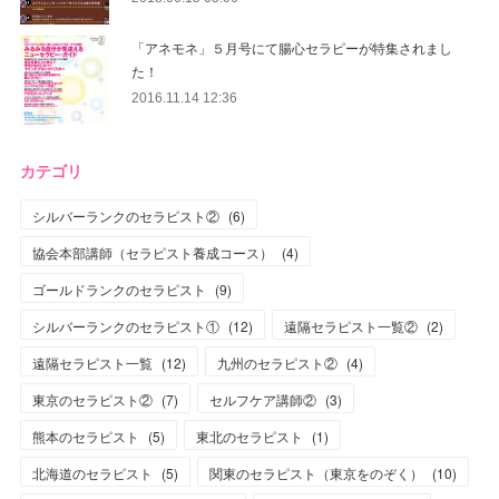
「アネモネ」５月号にて腸心セラピーが特集されまし
た！
2016.11.14 12:36
カテゴリ
シルバーランクのセラピスト②
(
6
)
協会本部講師（セラピスト養成コース）
(
4
)
ゴールドランクのセラピスト
(
9
)
シルバーランクのセラピスト①
(
12
)
遠隔セラピスト一覧②
(
2
)
遠隔セラピスト一覧
(
12
)
九州のセラピスト②
(
4
)
東京のセラピスト②
(
7
)
セルフケア講師②
(
3
)
熊本のセラピスト
(
5
)
東北のセラピスト
(
1
)
北海道のセラピスト
(
5
)
関東のセラピスト（東京をのぞく）
(
10
)