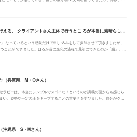
自分と向き合いながら、心の声を聞く感じたままに行える。 クライアントさん主体で行うとこ ろが本当に素晴らしいです（新潟県・佐藤よしみさん）
」 なっているという感覚だけで申し 込みをして参加させて頂きましたが、
 つことが できました。はるか昔に進化の過程で最初にできたのが「腸」。…
た（兵庫県 M・Oさん）
セラピーは、本当にシンプルでスゴイな！というのが講義の面からも感じら
まい、姿勢や一定の圧をキープすることの重要さを学びました。自分がク…
（沖縄県 S・Mさん）