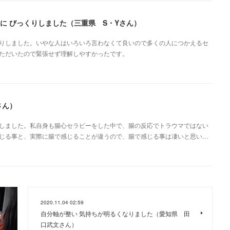
に びっくりしました（三重県 S・Yさん）
りしました。いやな人はいろいろ言わなくて良いので多くの人につかえるセ
ただいたので緊張せず理解しやすかったです。
さん）
しました。私自身も腸心セラピーをした中で、腸の反応でトラウマではない
じる事と、実際に腸で感じることが違うので、腸で感じる事は凄いと思い…
2020.11.04 02:59
成
自分軸が整い 気持ちが明るくなりました（愛知県 田
口武文さん）