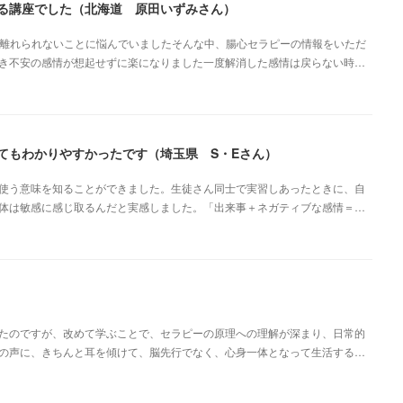
る講座でした（北海道 原田いずみさん）
ら離れられないことに悩んでいましたそんな中、腸心セラピーの情報をいただ
き不安の感情が想起せずに楽になりました一度解消した感情は戻らない時…
てもわかりやすかったです（埼玉県 S・Eさん）
使う意味を知ることができました。生徒さん同士で実習しあったときに、自
体は敏感に感じ取るんだと実感しました。「出来事＋ネガティブな感情＝…
たのですが、改めて学ぶことで、セラピーの原理への理解が深まり、日常的
の声に、きちんと耳を傾けて、脳先行でなく、心身一体となって生活する…