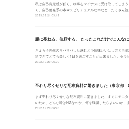
私は自己肯定感が低く、物事をマイナスに受け取ってしまう
く、自己啓発系の本やスピリチュアルな本など たくさん読
2023.02.21 03:13
腸に委ねる、信頼する。 たったこれだけでこんなに
きょろ子先生のサバサバした感じと小気味いい話し方と再受
講できてとても楽しく1日を過ごすことが出来ました。セラ
2022.12.20 06:29
至れり尽くせりな配布資料に驚きました（東京都 
まず至れり尽くせりな配布資料に驚きました。すぐにモニタ
のため、どんな時はNGなのか、何を確認したらよいのか、
2022.12.20 06:28