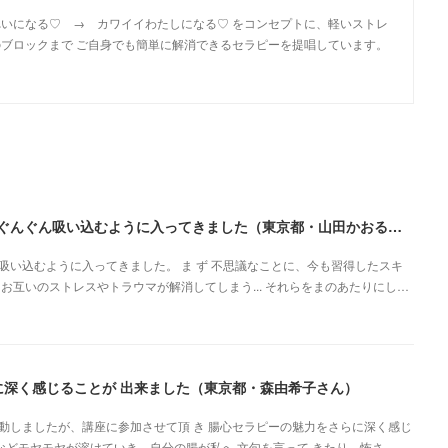
いになる♡ → カワイイわたしになる♡ をコンセプトに、軽いストレ
ブロックまで ご自身でも簡単に解消できるセラピーを提唱しています。
とてもわかりやすくまとまっていて、説明も上手でぐんぐん吸い込むように入ってきました（東京都・山田かおるさん）
い込むように入ってきました。 ま ず 不思議なことに、今も習得したスキ
お互いのストレスやトラウマが解消してしまう... それらをまのあたりにし…
に深く感じることが 出来ました（東京都・森由希子さん）
動しましたが、講座に参加させて頂 き 腸心セラピーの魅力をさらに深く感じ
安などモヤモヤが溶けていき、自分の腸が私へ 文句を言って きたり、怖さ、…