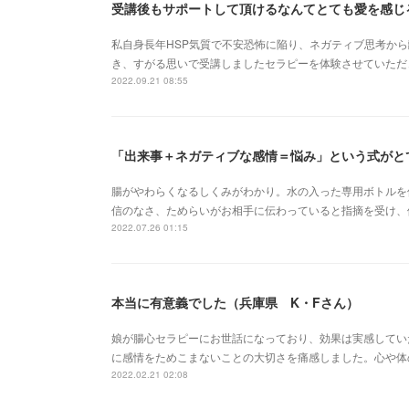
受講後もサポートして頂けるなんてとても愛を感じ
私自身長年HSP気質で不安恐怖に陥り、ネガティブ思考か
き、すがる思いで受講しましたセラピーを体験させていただ
2022.09.21 08:55
「出来事＋ネガティブな感情＝悩み」という式がと
腸がやわらくなるしくみがわかり。水の入った専用ボトルを
信のなさ、ためらいがお相手に伝わっていると指摘を受け、
2022.07.26 01:15
本当に有意義でした（兵庫県 K・Fさん）
娘が腸心セラピーにお世話になっており、効果は実感してい
に感情をためこまないことの大切さを痛感しました。心や体
2022.02.21 02:08