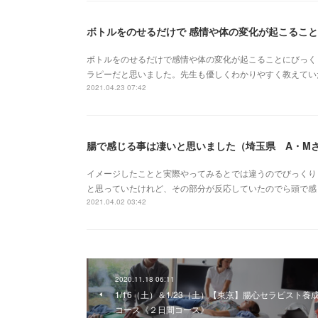
ボトルをのせるだけで 感情や体の変化が起こること
ボトルをのせるだけで感情や体の変化が起こることにびっく
ラピーだと思いました。先生も優しくわかりやすく教えてい
2021.04.23 07:42
腸で感じる事は凄いと思いました（埼玉県 A・M
イメージしたことと実際やってみるとでは違うのでびっくり
と思っていたけれど、その部分が反応していたのでら頭で感
2021.04.02 03:42
2020.11.18 06:11
1/16（土）＆1/23（土）【東京】腸心セラピスト養
コース《２日間コース》