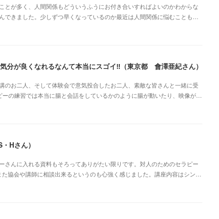
ことが多く、人間関係もどういうふうにお付き合いすればよいのかわからな
んできました。少しずつ早くなっているのか最近は人間関係に悩むことも…
気分が良くなれるなんて本当にスゴイ‼︎（東京都 會澤亜紀さん）
講のお二人、そして体験会で意気投合したお二人、素敵な皆さんと一緒に受
ピーの練習では本当に腸と会話をしているかのように腸が動いたり、映像が…
S・Hさん）
ーさんに入れる資料もそろってありがたい限りです。対人のためのセラピー
また協会や講師に相談出来るというのも心強く感じました。講座内容はシン…