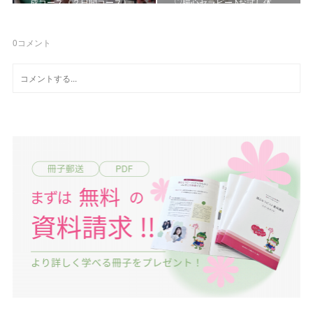
成コース《２日間コース》
♡腸心セラピー♪お試し体…
0
コメント