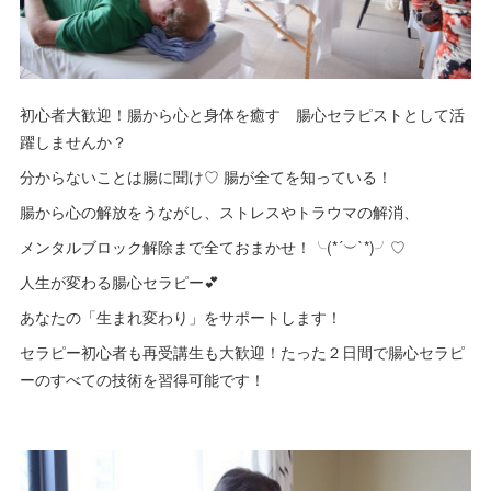
初心者大歓迎！腸から心と身体を癒す 腸心セラピストとして活
躍しませんか？
分からないことは腸に聞け♡ 腸が全てを知っている！
腸から心の解放をうながし、ストレスやトラウマの解消、
メンタルブロック解除まで全ておまかせ！╰(*´︶`*)╯♡
人生が変わる腸心セラピー💕
あなたの「生まれ変わり」をサポートします！
セラピー初心者も再受講生も大歓迎！たった２日間で腸心セラピ
ーのすべての技術を習得可能です！