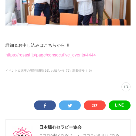
詳細＆お申し込みはこちらから ⬇
https://resast.jp/page/consecutive_events/4444
イベント＆講座の開催情報
(
155
)
お知らせ
(
172
)
新着情報
(
110
)
日本腸心セラピー協会
ココロが軽くなる♡ → ココロがきれいになる