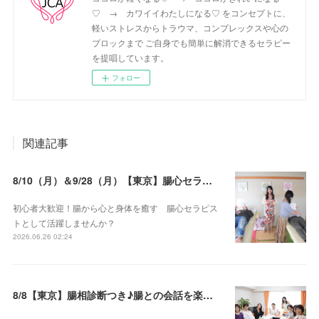
♡ → カワイイわたしになる♡ をコンセプトに、
軽いストレスからトラウマ、コンプレックスや心の
ブロックまで ご自身でも簡単に解消できるセラピー
を提唱しています。
フォロー
関連記事
8/10（月）＆9/28（月）【東京】腸心セラピスト養成コース《２日間コース》開講決定
初心者大歓迎！腸から心と身体を癒す 腸心セラピス
トとして活躍しませんか？
2026.06.26 02:24
8/8【東京】腸相診断つき♪腸との会話を楽しむ♡腸心セラピー♪お試し体験会