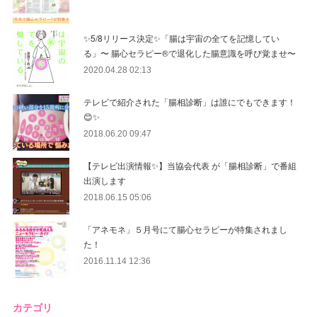
✨5/8リリース決定✨「腸は宇宙の全てを記憶してい
る」〜 腸心セラピー®︎で退化した腸意識を呼び覚ませ〜
2020.04.28 02:13
テレビで紹介された「腸相診断」は誰にでもできます！
😊✨
2018.06.20 09:47
【テレビ出演情報✨】当協会代表 が「腸相診断」で番組
出演します
2018.06.15 05:06
「アネモネ」５月号にて腸心セラピーが特集されまし
た！
2016.11.14 12:36
カテゴリ