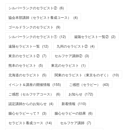
シルバーランクのセラピスト②
(
6
)
協会本部講師（セラピスト養成コース）
(
4
)
ゴールドランクのセラピスト
(
9
)
シルバーランクのセラピスト①
(
12
)
遠隔セラピスト一覧②
(
2
)
遠隔セラピスト一覧
(
12
)
九州のセラピスト②
(
4
)
東京のセラピスト②
(
7
)
セルフケア講師②
(
3
)
熊本のセラピスト
(
5
)
東北のセラピスト
(
1
)
北海道のセラピスト
(
5
)
関東のセラピスト（東京をのぞく）
(
10
)
イベント＆講座の開催情報
(
155
)
ご感想（セラピー）
(
43
)
ご感想（セルフケアコース）
(
6
)
お知らせ
(
172
)
認定講師からのお知らせ
(
4
)
新着情報
(
110
)
腸心セラピーって？
(
3
)
腸心セラピーの効果
(
6
)
セラピスト養成コース
(
14
)
セルフケア講師
(
7
)