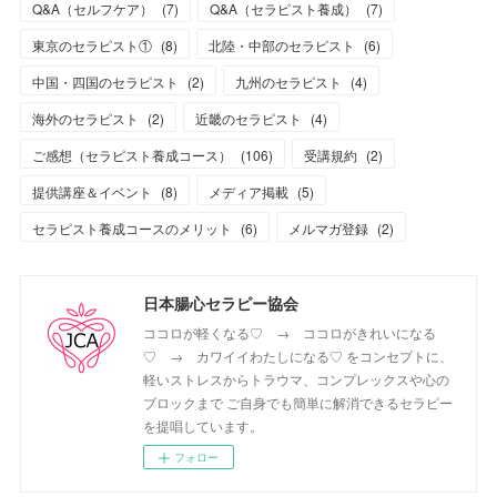
Q&A（セルフケア）
(
7
)
Q&A（セラピスト養成）
(
7
)
東京のセラピスト①
(
8
)
北陸・中部のセラピスト
(
6
)
中国・四国のセラピスト
(
2
)
九州のセラピスト
(
4
)
海外のセラピスト
(
2
)
近畿のセラピスト
(
4
)
ご感想（セラピスト養成コース）
(
106
)
受講規約
(
2
)
提供講座＆イベント
(
8
)
メディア掲載
(
5
)
セラピスト養成コースのメリット
(
6
)
メルマガ登録
(
2
)
日本腸心セラピー協会
ココロが軽くなる♡ → ココロがきれいになる
♡ → カワイイわたしになる♡ をコンセプトに、
軽いストレスからトラウマ、コンプレックスや心の
ブロックまで ご自身でも簡単に解消できるセラピー
を提唱しています。
フォロー