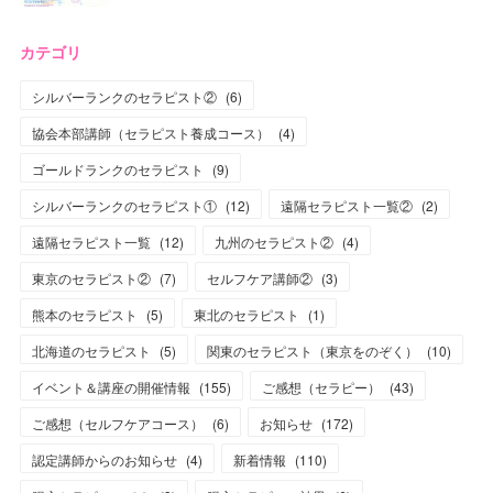
カテゴリ
シルバーランクのセラピスト②
(
6
)
協会本部講師（セラピスト養成コース）
(
4
)
ゴールドランクのセラピスト
(
9
)
シルバーランクのセラピスト①
(
12
)
遠隔セラピスト一覧②
(
2
)
遠隔セラピスト一覧
(
12
)
九州のセラピスト②
(
4
)
東京のセラピスト②
(
7
)
セルフケア講師②
(
3
)
熊本のセラピスト
(
5
)
東北のセラピスト
(
1
)
北海道のセラピスト
(
5
)
関東のセラピスト（東京をのぞく）
(
10
)
イベント＆講座の開催情報
(
155
)
ご感想（セラピー）
(
43
)
ご感想（セルフケアコース）
(
6
)
お知らせ
(
172
)
認定講師からのお知らせ
(
4
)
新着情報
(
110
)