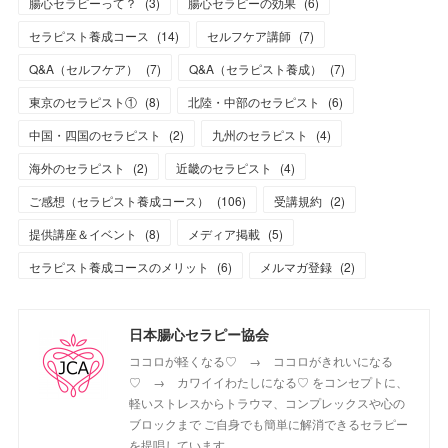
腸心セラピーって？
(
3
)
腸心セラピーの効果
(
6
)
セラピスト養成コース
(
14
)
セルフケア講師
(
7
)
Q&A（セルフケア）
(
7
)
Q&A（セラピスト養成）
(
7
)
東京のセラピスト①
(
8
)
北陸・中部のセラピスト
(
6
)
中国・四国のセラピスト
(
2
)
九州のセラピスト
(
4
)
海外のセラピスト
(
2
)
近畿のセラピスト
(
4
)
ご感想（セラピスト養成コース）
(
106
)
受講規約
(
2
)
提供講座＆イベント
(
8
)
メディア掲載
(
5
)
セラピスト養成コースのメリット
(
6
)
メルマガ登録
(
2
)
日本腸心セラピー協会
ココロが軽くなる♡ → ココロがきれいになる
♡ → カワイイわたしになる♡ をコンセプトに、
軽いストレスからトラウマ、コンプレックスや心の
ブロックまで ご自身でも簡単に解消できるセラピー
を提唱しています。