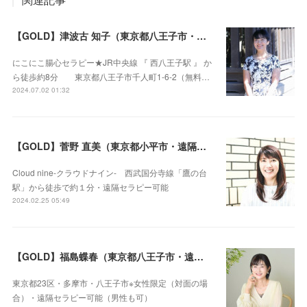
【GOLD】津波古 知子（東京都八王子市・遠隔セラピー可）
にこにこ腸心セラピー★JR中央線 『 西八王子駅 』 か
ら徒歩約8分 東京都八王子市千人町1-6-2（無料…
2024.07.02 01:32
【GOLD】菅野 直美（東京都小平市・遠隔セラピー可）
Cloud nine-クラウドナイン- 西武国分寺線「鷹の台
駅」から徒歩で約１分・遠隔セラピー可能
2024.02.25 05:49
【GOLD】福島蝶春（東京都八王子市・遠隔セラピー可）
東京都23区・多摩市・八王子市※女性限定（対面の場
合）・遠隔セラピー可能（男性も可）