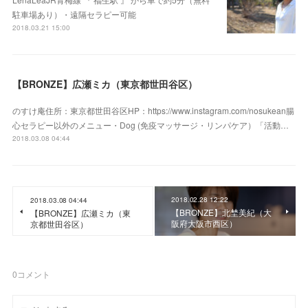
駐車場あり）・遠隔セラピー可能
2018.03.21 15:00
【BRONZE】広瀬ミカ（東京都世田谷区）
のすけ庵住所：東京都世田谷区HP：https://www.instagram.com/nosukean腸
心セラピー以外のメニュー・Dog (免疫マッサージ・リンパケア）「活動…
2018.03.08 04:44
2018.02.28 12:22
2018.03.08 04:44
【BRONZE】北埜美紀（大
【BRONZE】広瀬ミカ（東
阪府大阪市西区）
京都世田谷区）
0
コメント