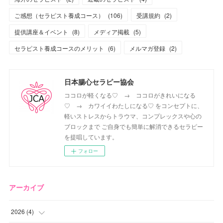
ご感想（セラピスト養成コース）
(
106
)
受講規約
(
2
)
提供講座＆イベント
(
8
)
メディア掲載
(
5
)
セラピスト養成コースのメリット
(
6
)
メルマガ登録
(
2
)
日本腸心セラピー協会
ココロが軽くなる♡ → ココロがきれいになる
♡ → カワイイわたしになる♡ をコンセプトに、
軽いストレスからトラウマ、コンプレックスや心の
ブロックまで ご自身でも簡単に解消できるセラピー
を提唱しています。
フォロー
アーカイブ
2026
(
4
)