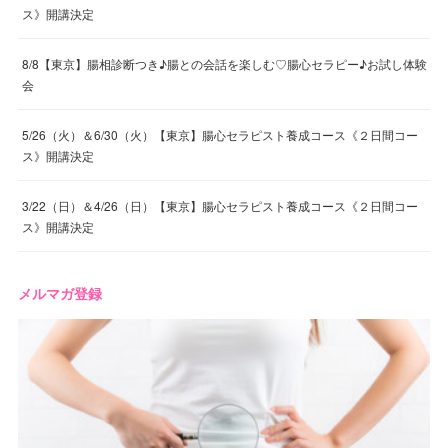
ス》開講決定
8/8【東京】腸相診断つき♪腸との会話を楽しむ♡腸心セラピー♪お試し体験
会
5/26（火）＆6/30（火）【東京】腸心セラピスト養成コース《２日間コー
ス》開講決定
3/22（日）＆4/26（日）【東京】腸心セラピスト養成コース《２日間コー
ス》開講決定
メルマガ登録