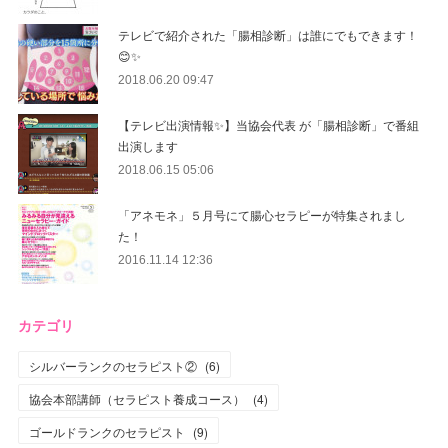
テレビで紹介された「腸相診断」は誰にでもできます！
😊✨
2018.06.20 09:47
【テレビ出演情報✨】当協会代表 が「腸相診断」で番組
出演します
2018.06.15 05:06
「アネモネ」５月号にて腸心セラピーが特集されまし
た！
2016.11.14 12:36
カテゴリ
シルバーランクのセラピスト②
(
6
)
協会本部講師（セラピスト養成コース）
(
4
)
ゴールドランクのセラピスト
(
9
)