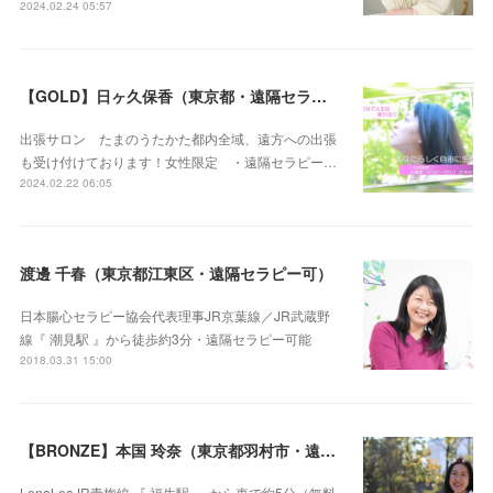
2024.02.24 05:57
【GOLD】日ヶ久保香（東京都・遠隔セラピー可）
出張サロン たまのうたかた都内全域、遠方への出張
も受け付けております！女性限定 ・遠隔セラピー…
2024.02.22 06:05
渡邊 千春（東京都江東区・遠隔セラピー可）
日本腸心セラピー協会代表理事JR京葉線／JR武蔵野
線『 潮見駅 』から徒歩約3分・遠隔セラピー可能
2018.03.31 15:00
【BRONZE】本国 玲奈（東京都羽村市・遠隔セラピー可）
LenaLeaJR青梅線 『 福生駅 』 から車で約5分（無料