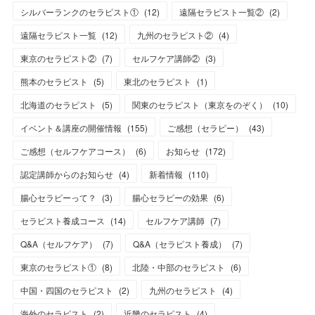
シルバーランクのセラピスト①
(
12
)
遠隔セラピスト一覧②
(
2
)
遠隔セラピスト一覧
(
12
)
九州のセラピスト②
(
4
)
東京のセラピスト②
(
7
)
セルフケア講師②
(
3
)
熊本のセラピスト
(
5
)
東北のセラピスト
(
1
)
北海道のセラピスト
(
5
)
関東のセラピスト（東京をのぞく）
(
10
)
イベント＆講座の開催情報
(
155
)
ご感想（セラピー）
(
43
)
ご感想（セルフケアコース）
(
6
)
お知らせ
(
172
)
認定講師からのお知らせ
(
4
)
新着情報
(
110
)
腸心セラピーって？
(
3
)
腸心セラピーの効果
(
6
)
セラピスト養成コース
(
14
)
セルフケア講師
(
7
)
Q&A（セルフケア）
(
7
)
Q&A（セラピスト養成）
(
7
)
東京のセラピスト①
(
8
)
北陸・中部のセラピスト
(
6
)
中国・四国のセラピスト
(
2
)
九州のセラピスト
(
4
)
海外のセラピスト
(
2
)
近畿のセラピスト
(
4
)