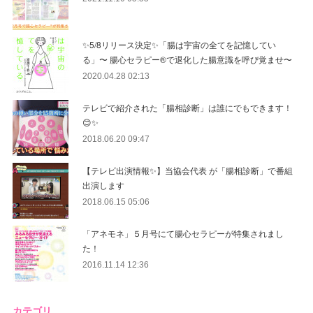
✨5/8リリース決定✨「腸は宇宙の全てを記憶してい
る」〜 腸心セラピー®︎で退化した腸意識を呼び覚ませ〜
2020.04.28 02:13
テレビで紹介された「腸相診断」は誰にでもできます！
😊✨
2018.06.20 09:47
【テレビ出演情報✨】当協会代表 が「腸相診断」で番組
出演します
2018.06.15 05:06
「アネモネ」５月号にて腸心セラピーが特集されまし
た！
2016.11.14 12:36
カテゴリ