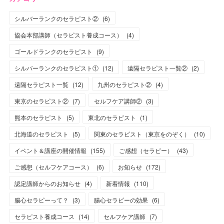
シルバーランクのセラピスト②
(
6
)
協会本部講師（セラピスト養成コース）
(
4
)
ゴールドランクのセラピスト
(
9
)
シルバーランクのセラピスト①
(
12
)
遠隔セラピスト一覧②
(
2
)
遠隔セラピスト一覧
(
12
)
九州のセラピスト②
(
4
)
東京のセラピスト②
(
7
)
セルフケア講師②
(
3
)
熊本のセラピスト
(
5
)
東北のセラピスト
(
1
)
北海道のセラピスト
(
5
)
関東のセラピスト（東京をのぞく）
(
10
)
イベント＆講座の開催情報
(
155
)
ご感想（セラピー）
(
43
)
ご感想（セルフケアコース）
(
6
)
お知らせ
(
172
)
認定講師からのお知らせ
(
4
)
新着情報
(
110
)
腸心セラピーって？
(
3
)
腸心セラピーの効果
(
6
)
セラピスト養成コース
(
14
)
セルフケア講師
(
7
)