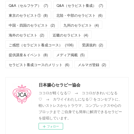
Q&A（セルフケア）
(
7
)
Q&A（セラピスト養成）
(
7
)
東京のセラピスト①
(
8
)
北陸・中部のセラピスト
(
6
)
中国・四国のセラピスト
(
2
)
九州のセラピスト
(
4
)
海外のセラピスト
(
2
)
近畿のセラピスト
(
4
)
ご感想（セラピスト養成コース）
(
106
)
受講規約
(
2
)
提供講座＆イベント
(
8
)
メディア掲載
(
5
)
セラピスト養成コースのメリット
(
6
)
メルマガ登録
(
2
)
日本腸心セラピー協会
ココロが軽くなる♡ → ココロがきれいになる
♡ → カワイイわたしになる♡ をコンセプトに、
軽いストレスからトラウマ、コンプレックスや心の
ブロックまで ご自身でも簡単に解消できるセラピー
を提唱しています。
フォロー