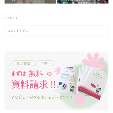
成コース《２日間コース…
0
コメント