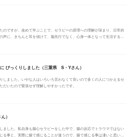
たのですが、改めて学ぶことで、セラピーの原理への理解が深まり、日常的
の声に、きちんと耳を傾けて、脳先行でなく、心身一体となって生活する…
に びっくりしました（三重県 S・Yさん）
りしました。いやな人はいろいろ言わなくて良いので多くの人につかえるセ
ただいたので緊張せず理解しやすかったです。
さん）
しました。私自身も腸心セラピーをした中で、腸の反応でトラウマではない
じる事と、実際に腸で感じることが違うので、腸で感じる事は凄いと思い…