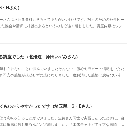
S・Hさん）
ーさんに入れる資料もそろってありがたい限りです。対人のためのセラピー
また協会や講師に相談出来るというのも心強く感じました。講座内容はシン…
る講座でした（北海道 原田いずみさん）
ら離れられないことに悩んでいましたそんな中、腸心セラピーの情報をいただ
き不安の感情が想起せずに楽になりました一度解消した感情は戻らない時…
てもわかりやすかったです（埼玉県 S・Eさん）
使う意味を知ることができました。生徒さん同士で実習しあったときに、自
体は敏感に感じ取るんだと実感しました。「出来事＋ネガティブな感情＝…