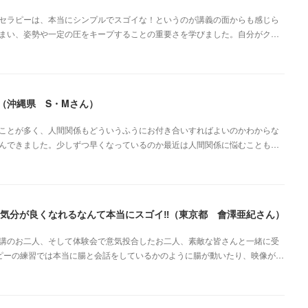
セラピーは、本当にシンプルでスゴイな！というのが講義の面からも感じら
まい、姿勢や一定の圧をキープすることの重要さを学びました。自分がク…
（沖縄県 S・Mさん）
ことが多く、人間関係もどういうふうにお付き合いすればよいのかわからな
んできました。少しずつ早くなっているのか最近は人間関係に悩むことも…
気分が良くなれるなんて本当にスゴイ‼︎（東京都 會澤亜紀さん）
講のお二人、そして体験会で意気投合したお二人、素敵な皆さんと一緒に受
ピーの練習では本当に腸と会話をしているかのように腸が動いたり、映像が…