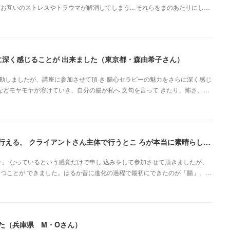
お互いのストレスやトラウマが解消してしまう... それらをまのあたりにし…
に深く感じることが 出来ました（東京都・森由希子さん）
動しましたが、講座に参加させて頂 き 腸心セラピーの魅力をさらに深く感じ
安などモヤモヤが溶けていき、自分の腸が私へ 文句を言って きたり、怖さ、…
自分と向き合いながら、心の声を聞く感じたままに行える。 クライアントさん主体で行うとこ ろが本当に素晴らしいです（新潟県・佐藤よしみさん）
」 なっているという感覚だけで申し 込みをして参加させて頂きましたが、
 つことが できました。はるか昔に進化の過程で最初にできたのが「腸」。…
た（兵庫県 M・Oさん）