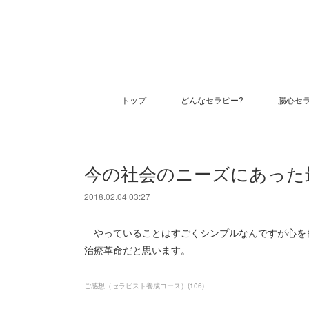
トップ
どんなセラピー?
腸心セ
今の社会のニーズにあった
2018.02.04 03:27
やっていることはすごくシンプルなんですが心を
治療革命だと思います。
ご感想（セラピスト養成コース）
(
106
)