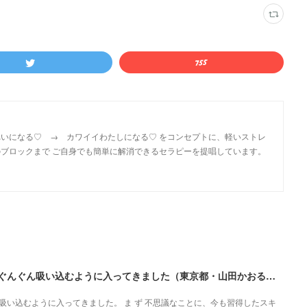
いになる♡ → カワイイわたしになる♡ をコンセプトに、軽いストレ
ブロックまで ご自身でも簡単に解消できるセラピーを提唱しています。
とてもわかりやすくまとまっていて、説明も上手でぐんぐん吸い込むように入ってきました（東京都・山田かおるさん）
い込むように入ってきました。 ま ず 不思議なことに、今も習得したスキ