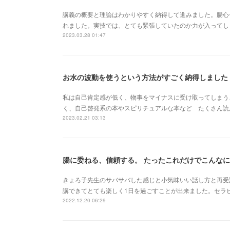
講義の概要と理論はわかりやすく納得して進みました。腸心
れました。実技では、とても緊張していたのか力が入ってし
2023.03.28 01:47
お水の波動を使うという方法がすごく納得しました
私は自己肯定感が低く、物事をマイナスに受け取ってしまう
く、自己啓発系の本やスピリチュアルな本など たくさん読
2023.02.21 03:13
腸に委ねる、信頼する。 たったこれだけでこんなに
きょろ子先生のサバサバした感じと小気味いい話し方と再受
講できてとても楽しく1日を過ごすことが出来ました。セラ
2022.12.20 06:29