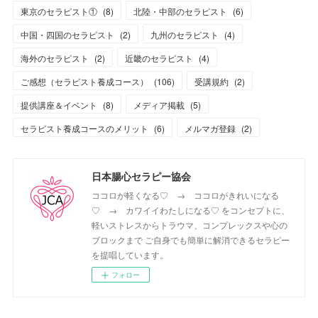
東京のセラピスト①
(
8
)
北陸・中部のセラピスト
(
6
)
中国・四国のセラピスト
(
2
)
九州のセラピスト
(
4
)
海外のセラピスト
(
2
)
近畿のセラピスト
(
4
)
ご感想（セラピスト養成コース）
(
106
)
受講規約
(
2
)
提供講座＆イベント
(
8
)
メディア掲載
(
5
)
セラピスト養成コースのメリット
(
6
)
メルマガ登録
(
2
)
日本腸心セラピー協会
ココロが軽くなる♡ → ココロがきれいになる
♡ → カワイイわたしになる♡ をコンセプトに、
軽いストレスからトラウマ、コンプレックスや心の
ブロックまで ご自身でも簡単に解消できるセラピー
を提唱しています。
フォロー