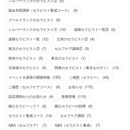
シルバーランクのセラピスト②
(
6
)
協会本部講師（セラピスト養成コース）
(
4
)
ゴールドランクのセラピスト
(
9
)
シルバーランクのセラピスト①
(
12
)
遠隔セラピスト一覧②
(
2
)
遠隔セラピスト一覧
(
12
)
九州のセラピスト②
(
4
)
東京のセラピスト②
(
7
)
セルフケア講師②
(
3
)
熊本のセラピスト
(
5
)
東北のセラピスト
(
1
)
北海道のセラピスト
(
5
)
関東のセラピスト（東京をのぞく）
(
10
)
イベント＆講座の開催情報
(
155
)
ご感想（セラピー）
(
43
)
ご感想（セルフケアコース）
(
6
)
お知らせ
(
172
)
認定講師からのお知らせ
(
4
)
新着情報
(
110
)
腸心セラピーって？
(
3
)
腸心セラピーの効果
(
6
)
セラピスト養成コース
(
14
)
セルフケア講師
(
7
)
Q&A（セルフケア）
(
7
)
Q&A（セラピスト養成）
(
7
)