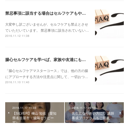
禁忌事項に該当する場合はセルフケアもやってはいけないのでしょうか？
大変申し訳ございませんが、セルフケアも禁止とさせ
ていただいています。 禁忌事項に該当されていない…
2016.11.12 11:38
腸心セルフケアを学べば、家族や友達にもやってあげることができますか？
「腸心セルフケアマスターコース」では、他の方の腸
にアプローチする方法や注意点に関して、一切おつ…
2016.11.10 11:40
2016.11.17 11:33
2016.11.17 09:53
【SILVER】檜山 知佐（愛知
先生になりたい方に♡ 講師
県名古屋市・遠隔セラピー
養成プログラムもご用意
可）