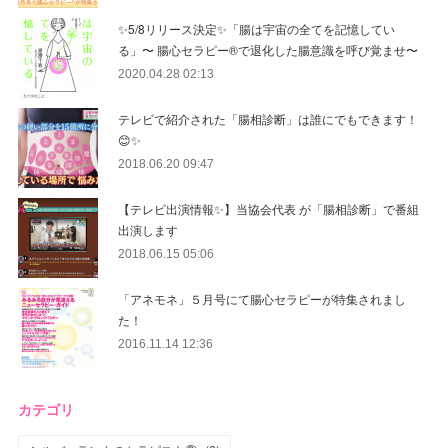
✨5/8リリース決定✨「腸は宇宙の全てを記憶してい
る」〜 腸心セラピー®︎で退化した腸意識を呼び覚ませ〜
2020.04.28 02:13
テレビで紹介された「腸相診断」は誰にでもできます！
😊✨
2018.06.20 09:47
【テレビ出演情報✨】当協会代表 が「腸相診断」で番組
出演します
2018.06.15 05:06
「アネモネ」５月号にて腸心セラピーが特集されまし
た！
2016.11.14 12:36
カテゴリ